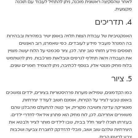
לאחר שהסקיצה ראשונית מוכנה, ניתן להתחיל לעבוד עם תוכנה
מקצועית.
4. תדריכים
האפקטיביות של עבודת הצוות תלויה באופן ישיר במהירות ובבהירות
בה המנהל מעביר מידע לעובדים. כפי שאמרנו, רוב האנשים
תופסים מידע חזותי טוב יותר. לכן, ציור סכמטי על הלוח יעשה מצויין
את העבודה ויהווה תחליף לגרפים וטבלאות מורכבות. ניתן להשתמש
בלוח מחיק מגנטי אליו, בנוסף לכתיבה, ניתן להצמיד חומרים שונים.
5. ציור
כמו הקדמונים, שמילאו מערות פרהיסטוריות בציורים, ילדים נמשכים
באופן טבעי לצייר על הקירות. אומנם חשוב לעודד יצירתיות,
מוטוריקה עדינה וחשיבה מקורית, אך קשה להתעלם מהבלגן שהם
משאירים אחריהם. לכן, לוח מחיק הוא פתרון אידאלי לחדרי ילדים.
בעזרתו תוכלו ליצור חלל בבית, שבו לילדים מותר לצייר ו
לבטא את
היצירתיות שלהם שוב ושוב, מבלי להזדקק לחוברת צביעה ושכבות
צבע לריענון הבית.