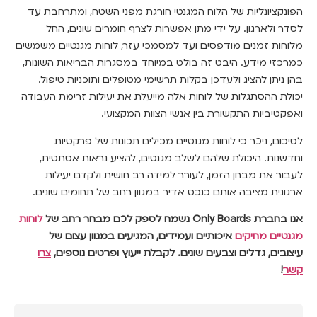
הפונקציונליות של הלוח המגנטי חורגת מפני השטח, ומתרחבת עד
לסדר ולארגון. על ידי מתן אפשרות לצרף חומרים שונים, החל
מלוחות זמנים מודפסים ועד למסמכי עזר, לוחות מגנטיים משמשים
כמרכזי מידע. היבט זה בולט במיוחד במסגרות הבריאות השונות,
בהן ניתן להציג ולעדכן בקלות תרשימי מטופלים ותוכניות טיפול.
יכולת ההסתגלות של לוחות אלה מייעלת את יעילות זרימת העבודה
ואפקטיביות התקשורת בין אנשי הצוות המקצועי.
לסיכום, ניכר כי לוחות מגנטיים מכילים תכונות של פרקטיות
וחדשנות. היכולת שלהם לשלב מגנטים, להציע נראות אסתטית,
לעבור את מבחן הזמן, לעורר למידה רב חושית ולקדם יעילות
ארגונית מציבה אותם כנכס אדיר במגוון רחב של תחומים שונים.
אנו בחברת Only Boards נשמח לספק לכם מבחר רחב של
לוחות
מגנטיים מחיקים
איכותיים ועמידים, המגיעים במגוון עצום של
עיצובים, גדלים וצבעים שונים. לקבלת ייעוץ ופרטים נוספים,
צרו
קשר
!